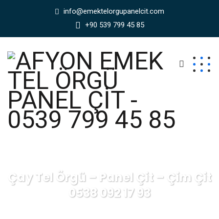
info@emektelorgupanelcit.com
+90 539 799 45 85
Çay Tel Örgü – Panel Çit – Çim Çit
0538 092 17 93
AFYON EMEK TEL ÖRGÜ PANEL ÇİT - 0539 799 45 85