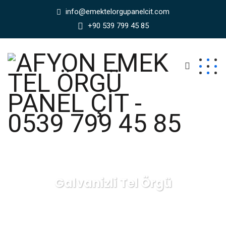
info@emektelorgupanelcit.com
+90 539 799 45 85
Galvanizli Tel Örgü
AFYON EMEK TEL ÖRGÜ PANEL ÇİT - 0539 799 45 85
Galvanizli Tel Örgü