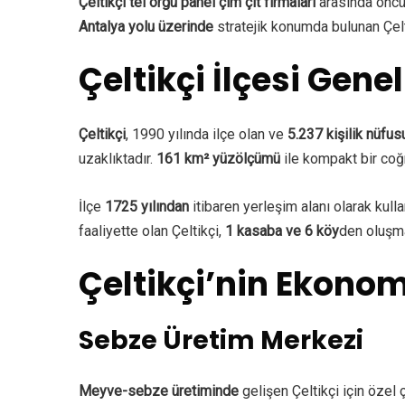
Çeltikçi tel örgü panel çim çit firmaları
arasında öncü
Antalya yolu üzerinde
stratejik konumda bulunan Çelt
Çeltikçi İlçesi Genel
Çeltikçi
, 1990 yılında ilçe olan ve
5.237 kişilik nüfus
uzaklıktadır.
161 km² yüzölçümü
ile kompakt bir coğr
İlçe
1725 yılından
itibaren yerleşim alanı olarak kull
faaliyette olan Çeltikçi,
1 kasaba ve 6 köy
den oluşma
Çeltikçi’nin Ekonom
Sebze Üretim Merkezi
Meyve-sebze üretiminde
gelişen Çeltikçi için özel