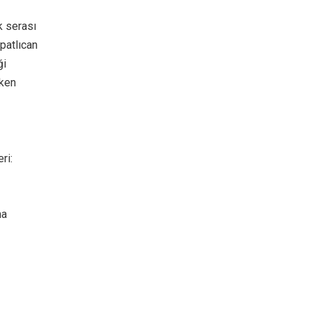
k serası
patlıcan
ği
ken
ri:
ma