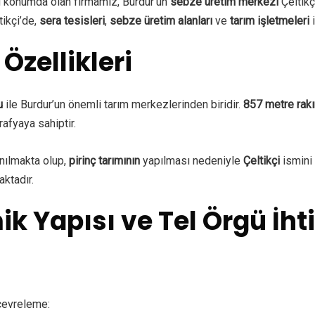
 konumda olan firmamız, Burdur’un
sebze üretim merkezi
Çeltikç
ikçi’de,
sera tesisleri
,
sebze üretim alanları
ve
tarım işletmeleri
i
 Özellikleri
u
ile Burdur’un önemli tarım merkezlerinden biridir.
857 metre rak
afyaya sahiptir.
anılmakta olup,
pirinç tarımının
yapılması nedeniyle
Çeltikçi
ismini 
ktadır.
ik Yapısı ve Tel Örgü İht
 çevreleme: