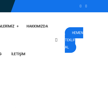
NLERIMIZ
HAKKIMIZDA
HEMEN
TEKLIF
AL
G
İLETIŞIM