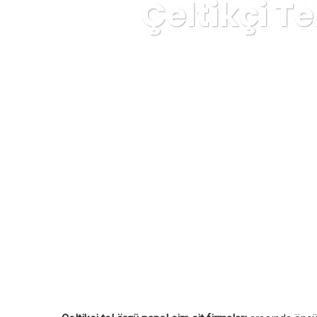
Çeltikçi T
AFYON EMEK TEL ÖRGÜ PANEL Çİ