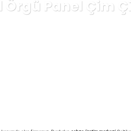
el Örgü Panel Çim Çi
T - 0539 799 45 85
Blog
Tel Örgü Panel Çit
Çeltik