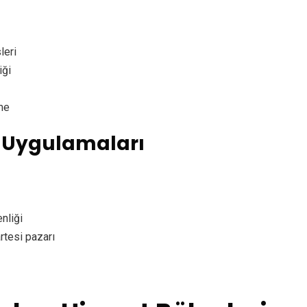
leri
iği
me
 Uygulamaları
nliği
tesi pazarı