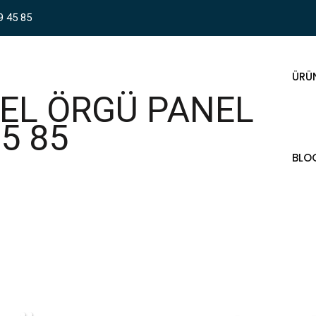
9 45 85
ÜRÜ
BLO