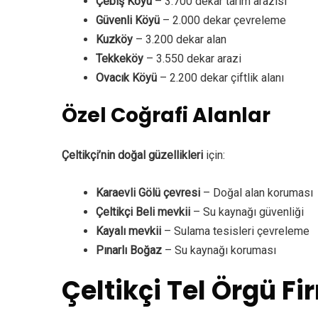
Çebiş Köyü
– 3.700 dekar tarım arazisi
Güvenli Köyü
– 2.000 dekar çevreleme
Kuzköy
– 3.200 dekar alan
Tekkeköy
– 3.550 dekar arazi
Ovacık Köyü
– 2.200 dekar çiftlik alanı
Özel Coğrafi Alanlar
Çeltikçi’nin doğal güzellikleri
için:
Karaevli Gölü çevresi
– Doğal alan koruması
Çeltikçi Beli mevkii
– Su kaynağı güvenliği
Kayalı mevkii
– Sulama tesisleri çevreleme
Pınarlı Boğaz
– Su kaynağı koruması
Çeltikçi Tel Örgü Fi