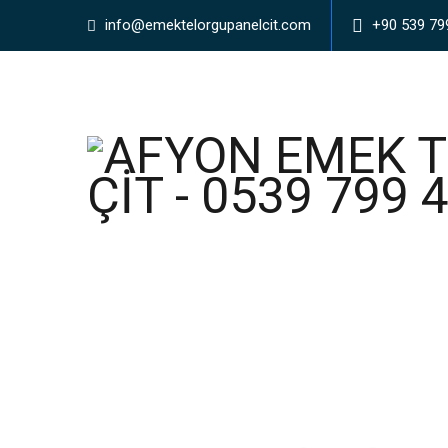
info@emektelorgupanelcit.com
+90 539 79