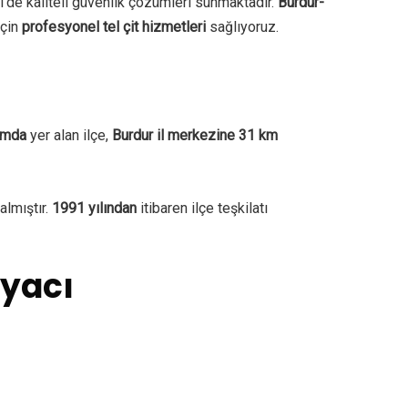
i’de kaliteli güvenlik çözümleri sunmaktadır.
Burdur-
çin
profesyonel tel çit hizmetleri
sağlıyoruz.
ımda
yer alan ilçe,
Burdur il merkezine 31 km
almıştır.
1991 yılından
itibaren ilçe teşkilatı
iyacı