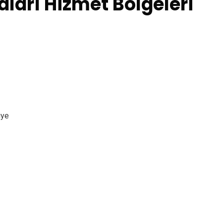
maları Hizmet Bölgeleri
iye