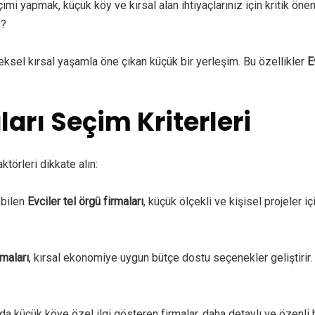
mi yapmak, küçük köy ve kırsal alan ihtiyaçlarınız için kritik ön
z?
ksel kırsal yaşamla öne çıkan küçük bir yerleşim. Bu özellikler
E
ları Seçim Kriterleri
törleri dikkate alın:
 bilen
Evciler tel örgü firmaları
, küçük ölçekli ve kişisel projeler
rmaları
, kırsal ekonomiye uygun bütçe dostu seçenekler geliştirir
da küçük köye özel ilgi gösteren firmalar, daha detaylı ve özenli 