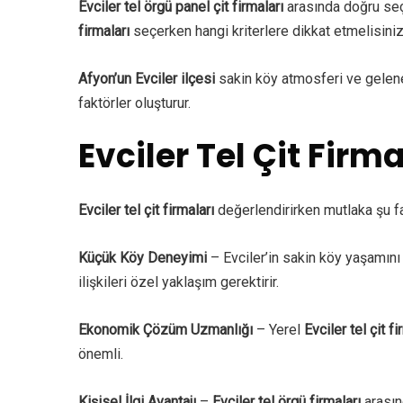
Evciler tel örgü panel çit firmaları
arasında doğru seçi
firmaları
seçerken hangi kriterlere dikkat etmelisini
Afyon’un Evciler ilçesi
sakin köy atmosferi ve gelene
faktörler oluşturur.
Evciler Tel Çit Firma
Evciler tel çit firmaları
değerlendirirken mutlaka şu fak
Küçük Köy Deneyimi
– Evciler’in sakin köy yaşamını
ilişkileri özel yaklaşım gerektirir.
Ekonomik Çözüm Uzmanlığı
– Yerel
Evciler tel çit fi
önemli.
Kişisel İlgi Avantajı
–
Evciler tel örgü firmaları
arasın