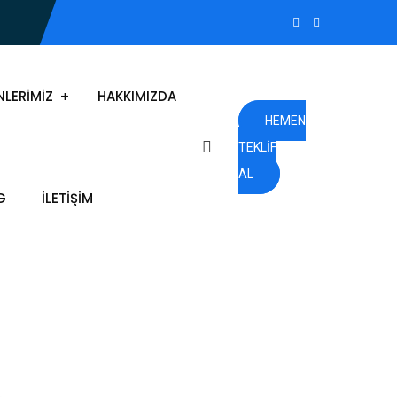
NLERIMIZ
HAKKIMIZDA
HEMEN
TEKLIF
AL
G
İLETIŞIM