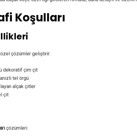
afi Koşulları
likleri
 özel çözümler geliştirir:
 dekoratif çim çit
nizli tel örgü
yan alçak çitler
l çit
arı
çözümleri: