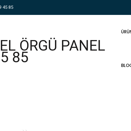
9 45 85
ÜRÜ
BLO