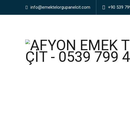
info@emektelorgupanelcit.com
+90 539 79