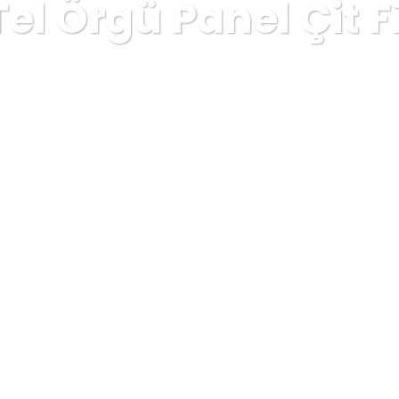
Tel Örgü Panel Çit 
ÇİT - 0539 799 45 85
Blog
Tel Örgü Panel Çit
Evci