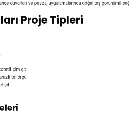
bahçe duvarları ve peyzaj uygulamalarında doğal taş görünümü sağ
ları Proje Tipleri
:
ratif çim çit
nizli tel örgü
l çit
eleri