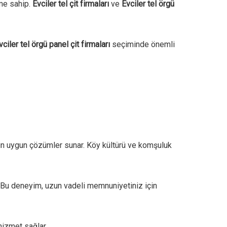
eme sahip.
Evciler tel çit firmaları
ve
Evciler tel örgü
vciler tel örgü panel çit firmaları
seçiminde önemli
 için uygun çözümler sunar. Köy kültürü ve komşuluk
. Bu deneyim, uzun vadeli memnuniyetiniz için
hizmet sağlar.