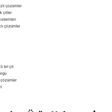
izli çözümler
 çitler
sistemleri
klı çözümler
 tel çit
örgü
 çözümler
ri