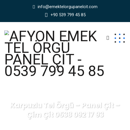
info@emektelorgupanelcit.com
+90 539 799 45 85
Karpuzlu Tel Örgü – Panel Çit –
Çim Çit 0538 092 17 93
AFYON EMEK TEL ÖRGÜ PANEL ÇİT - 0539 799 45 85