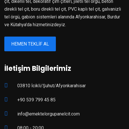
çit, dikenli tel, dekoratif çim çitleri, jiletli tel örgü, beton
direkli tel çit, boru direkli tel çit, PVC kaplı tel çit, galvanizli
tel örgü, gabion sistemleri alanında Afyonkarahisar, Burdur
ve Kütahya'da hizmetinizdeyiz.
HEMEN TEKLIF AL
İletişim Bilgilerimiz
03810 İcikli/Şuhut/Afyonkarahisar
+90 539 799 45 85
info@emektelorgupanelcit.com
08:00 - 20:00