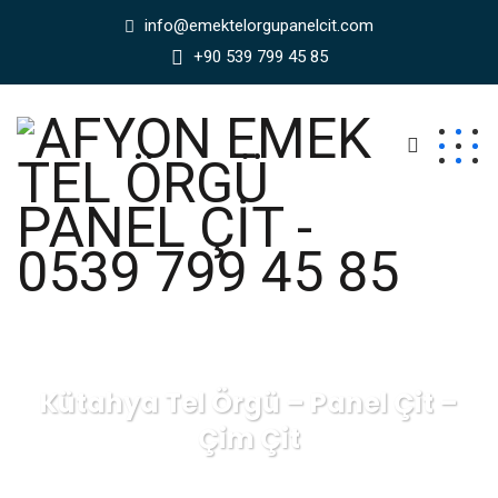
info@emektelorgupanelcit.com
+90 539 799 45 85
Kütahya Tel Örgü – Panel Çit –
Çim Çit
AFYON EMEK TEL ÖRGÜ PANEL ÇİT - 0539 799 45 85