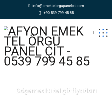
info@emektelorgupanelcit.com
+90 539 799 45 85
Döşemealtı tel çit fiyatları
AFYON EMEK TEL ÖRGÜ PANEL ÇİT - 0539 799 45 85
Blog
Döşemealtı tel çit fiyatları